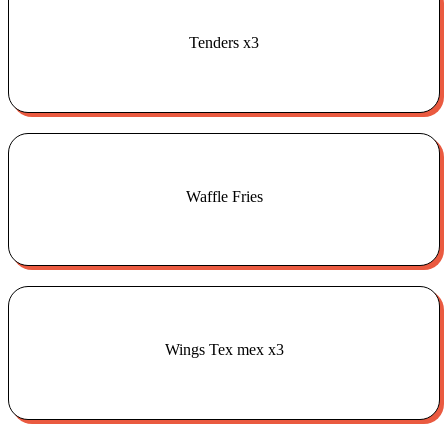
Tenders x3
€
4.00
Waffle Fries
€
4.50
Wings Tex mex x3
€
4.50